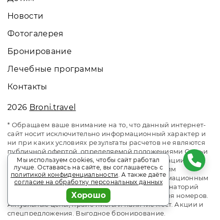
Новости
Фотогалерея
Бронирование
Лечебные программы
Контакты
2026
Broni.travel
* Обращаем ваше внимание на то, что данный интернет-
сайт носит исключительно информационный характер и
ни при каких условиях результаты расчетов не являются
публичной офертой, определяемой положениями Статьи
437 Гражданского кодекса Российской Федерации. За
Мы используем cookies, чтобы сайт работал
лучше. Оставаясь на сайте, вы соглашаетесь с
окончательным расчетом обращайтесь к нашим
политикой конфиденциальности
. А также даёте
менеджерам. Данный ресурс является информационным
согласие на обработку персональных данных
сайтом сервиса бронирования Broni.travel. Санаторий
Хорошо
«Славутич» Алушта. Сайт онлайн бронирования номеров.
Актуальные цены, прайс-листы и наличие мест. Акции и
спецпредложения. Выгодное бронирование.