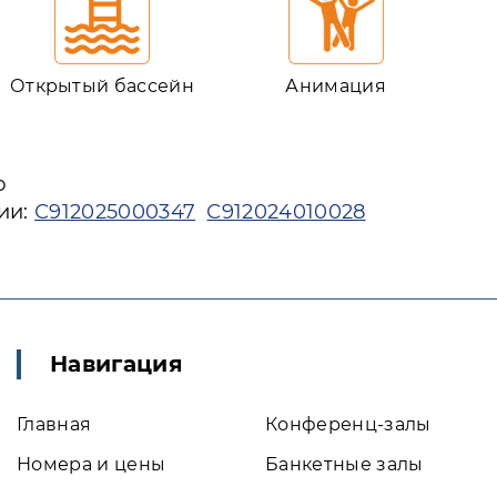
Открытый бассейн
Анимация
ю
ии:
С912025000347
С912024010028
Навигация
Главная
Конференц-залы
Номера и цены
Банкетные залы