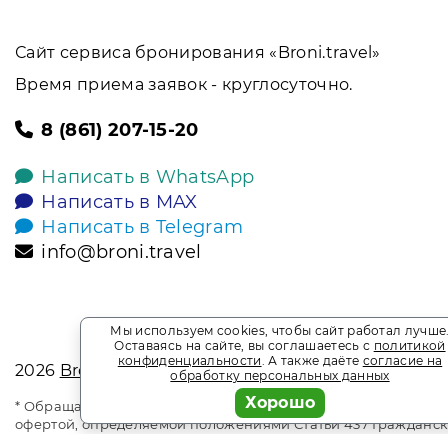
Сайт сервиса бронирования «Broni.travel»
Время приема заявок - круглосуточно.
8 (861) 207-15-20
Написать в WhatsApp
Написать в MAX
Написать в Telegram
info@broni.travel
Мы используем cookies, чтобы сайт работал лучше
Оставаясь на сайте, вы соглашаетесь с
политикой
конфиденциальности
. А также даёте
согласие на
2026
Broni.travel
обработку персональных данных
Хорошо
* Обращаем ваше внимание на то, что данный интернет-сай
офертой, определяемой положениями Статьи 437 Гражданск
является информационным сайтом сервиса бронирования Bro