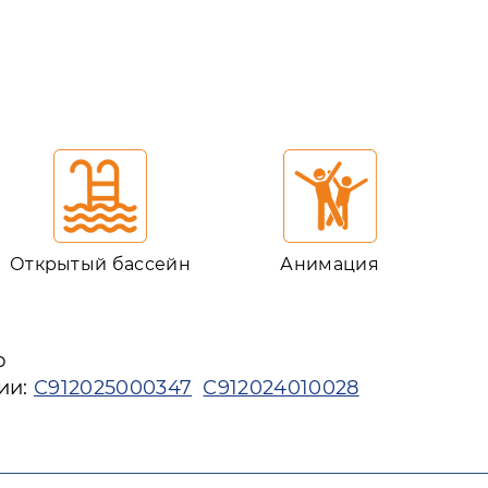
Открытый бассейн
Анимация
ю
ии:
С912025000347
С912024010028