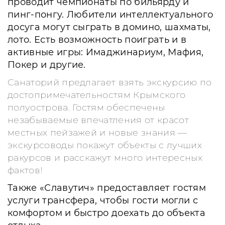
проводит чемпионаты по бильярду и
пинг-понгу. Любители интеллектуального
досуга могут сыграть в домино, шахматы,
лото. Есть возможность поиграть и в
активные игры: Имаджинариум, Мафия,
Покер и другие.
Санаторий предлагает взять экскурсию по
достопримечательностям Крымского
полуострова. Гостям обеспечены
незабываемые впечатления от красот
местных пейзажей и новые знания —
экскурсоводы покажут объекты с лучших
ракурсов и расскажут много интересных
фактов!
Также «Славутич» предоставляет гостям
услуги трансфера, чтобы гости могли с
комфортом и быстро доехать до объекта