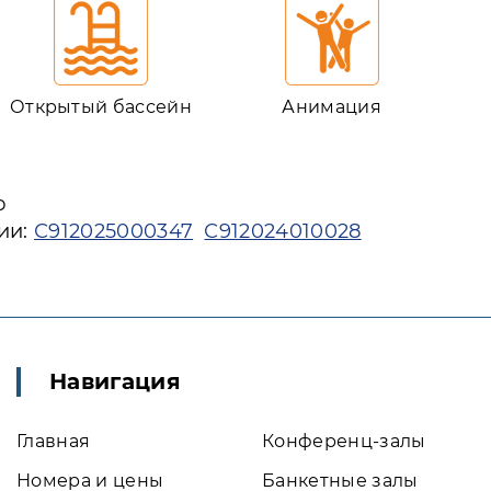
Открытый бассейн
Анимация
ю
ии:
С912025000347
С912024010028
Навигация
Главная
Конференц-залы
Номера и цены
Банкетные залы