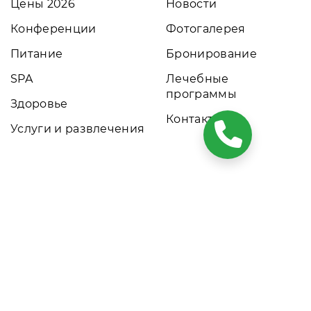
Цены 2026
Новости
Конференции
Фотогалерея
Питание
Бронирование
SPA
Лечебные
программы
Здоровье
Контакты
Услуги и развлечения
ких условиях результаты расчетов не являются публичной
том обращайтесь к нашим менеджерам. Данный ресурс
рования номеров. Актуальные цены, прайс-листы и наличие
 объекта размещения.