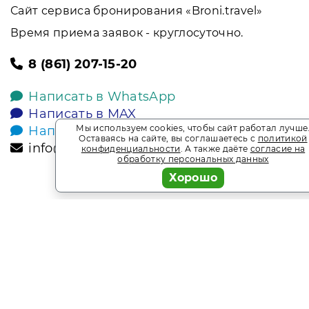
Сайт сервиса бронирования «Broni.travel»
Время приема заявок - круглосуточно.
8 (861) 207-15-20
Написать в WhatsApp
Написать в MAX
Мы используем cookies, чтобы сайт работал лучше
Написать в Telegram
Оставаясь на сайте, вы соглашаетесь с
политикой
info@broni.travel
конфиденциальности
. А также даёте
согласие на
обработку персональных данных
Хорошо
2026
Broni.travel
* Обращаем ваше внимание на то, что данный интернет-сай
офертой, определяемой положениями Статьи 437 Гражданск
является информационным сайтом сервиса бронирования Bro
мест. Акции и спецпредложения. Выгодное бронирование.