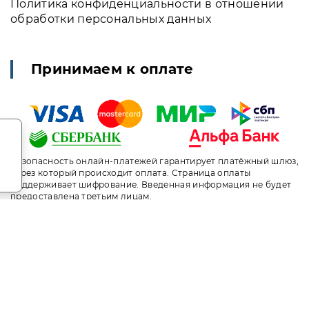
Политика конфиденциальности в отношении
обработки персональных данных
Принимаем к оплате
.
Безопасность онлайн-платежей гарантирует платёжный шлюз,
через который происходит оплата. Страница оплаты
поддерживает шифрование. Введенная информация не будет
предоставлена третьим лицам.
т носит исключительно информационный характер и ни при ка
ого кодекса Российской Федерации. За окончательным расче
ni.travel. Санаторий «Славутич» Алушта. Сайт онлайн брони
 Индивидуальный менеджер. Не является официальным сайтом